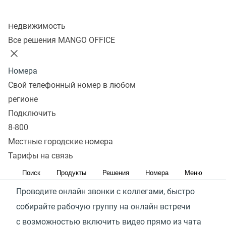
до 6 месяцев
Колл-центр
Транскрибация и конспекты
Недвижимость
Все решения MANGO OFFICE
Тарифы
Оставить заявку
Номера
Будь всегда на связи с
Свой телефонный номер в любом
регионе
коллегами и партнерами
Подключить
8-800
Персональные и групповые
Местные городские номера
встречи без ограничений
Тарифы на связь
по времени
Поиск
Продукты
Решения
Номера
Меню
Проводите онлайн звонки с коллегами, быстро
собирайте рабочую группу на онлайн встречи
с возможностью включить видео прямо из чата