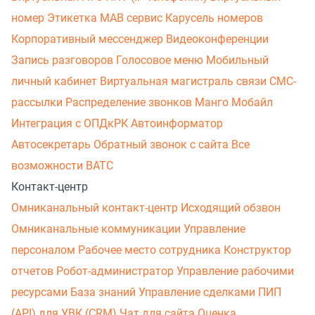
номер
Этикетка
МАВ сервис
Карусель номеров
Корпоративный мессенджер
Видеоконференции
Запись разговоров
Голосовое меню
Мобильный
личный кабинет
Виртуальная магистраль связи
СМС-
рассылки
Распределение звонков
Манго Мобайл
Интеграция с ОПДкРК
Автоинформатор
Автосекретарь
Обратный звонок с сайта
Все
возможности ВАТС
Контакт-центр
Омниканальный контакт-центр
Исходящий обзвон
Омниканальные коммуникации
Управление
персоналом
Рабочее место сотрудника
Конструктор
отчетов
Робот-администратор
Управление рабочими
ресурсами
База знаний
Управление сделками
ПИП
(API) для УВК (CRM)
Чат для сайта
Оценка