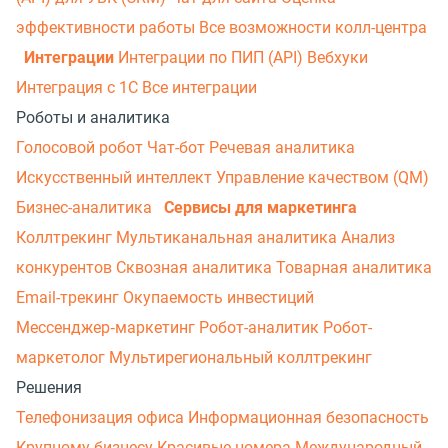
эффективности работы
Все возможности колл-центра
Интеграции
Интеграции по ПИП (API)
Вебхуки
Интеграция с 1С
Все интеграции
Роботы и аналитика
Голосовой робот
Чат-бот
Речевая аналитика
Искусственный интеллект
Управление качеством (QM)
Бизнес-аналитика
Сервисы для маркетинга
Коллтрекинг
Мультиканальная аналитика
Анализ
конкурентов
Сквозная аналитика
Товарная аналитика
Email-трекинг
Окупаемость инвестиций
Мессенджер‑маркетинг
Робот-аналитик
Робот-
маркетолог
Мультирегиональный коллтрекинг
Решения
Телефонизация офиса
Информационная безопасность
Крупному бизнесу
Красивые номера
Международный