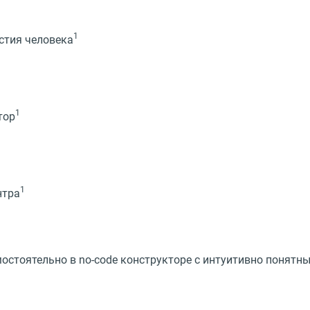
1
стия человека
1
тор
1
нтра
остоятельно в no-code конструкторе с интуитивно понят