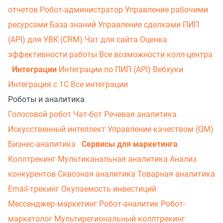
отчетов
Робот-администратор
Управление рабочими
ресурсами
База знаний
Управление сделками
ПИП
(API) для УВК (CRM)
Чат для сайта
Оценка
эффективности работы
Все возможности колл-центра
Интеграции
Интеграции по ПИП (API)
Вебхуки
Интеграция с 1С
Все интеграции
Роботы и аналитика
Голосовой робот
Чат-бот
Речевая аналитика
Искусственный интеллект
Управление качеством (QM)
Бизнес-аналитика
Сервисы для маркетинга
Коллтрекинг
Мультиканальная аналитика
Анализ
конкурентов
Сквозная аналитика
Товарная аналитика
Email-трекинг
Окупаемость инвестиций
Мессенджер‑маркетинг
Робот-аналитик
Робот-
маркетолог
Мультирегиональный коллтрекинг