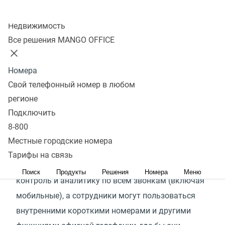
Колл-центр
Узнать подробнее
Недвижимость
Все решения MANGO OFFICE
Что такое Mango Mobile?
Номера
Свой телефонный номер в любом
Mango Mobile — это FMC-решение
(
Fixed-Mobile
регионе
Convergence), превращающее обычный
Подключить
8-800
мобильный телефон в полноценный офисный
Местные городские номера
номер со всеми возможностями АТС.
Тарифы на связь
В результате руководитель получает полный
Поиск
Продукты
Решения
Номера
Меню
контроль и аналитику по всем звонкам
(
включая
мобильные), а сотрудники могут пользоваться
внутренними короткими номерами и другими