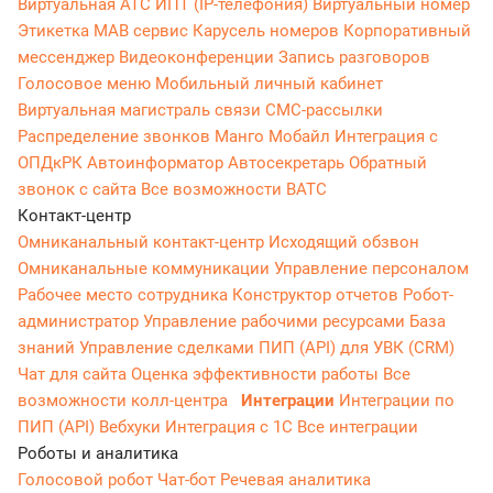
Виртуальная АТС
ИПТ (IP-телефония)
Виртуальный номер
Этикетка
МАВ сервис
Карусель номеров
Корпоративный
мессенджер
Видеоконференции
Запись разговоров
Голосовое меню
Мобильный личный кабинет
Виртуальная магистраль связи
СМС-рассылки
Распределение звонков
Манго Мобайл
Интеграция с
ОПДкРК
Автоинформатор
Автосекретарь
Обратный
звонок с сайта
Все возможности ВАТС
Контакт-центр
Омниканальный контакт-центр
Исходящий обзвон
Омниканальные коммуникации
Управление персоналом
Рабочее место сотрудника
Конструктор отчетов
Робот-
администратор
Управление рабочими ресурсами
База
знаний
Управление сделками
ПИП (API) для УВК (CRM)
Чат для сайта
Оценка эффективности работы
Все
возможности колл-центра
Интеграции
Интеграции по
ПИП (API)
Вебхуки
Интеграция с 1С
Все интеграции
Роботы и аналитика
Голосовой робот
Чат-бот
Речевая аналитика