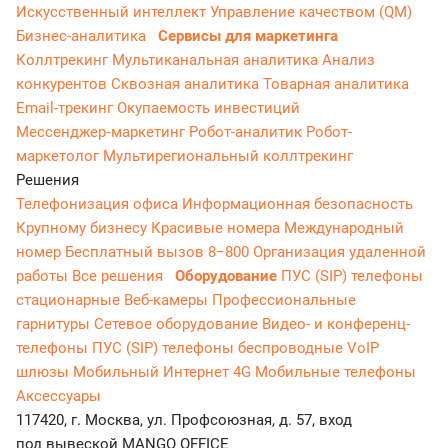
Искусственный интеллект
Управление качеством (QM)
Бизнес-аналитика
Сервисы для маркетинга
Коллтрекинг
Мультиканальная аналитика
Анализ
конкурентов
Сквозная аналитика
Товарная аналитика
Email-трекинг
Окупаемость инвестиций
Мессенджер‑маркетинг
Робот-аналитик
Робот-
маркетолог
Мультирегиональный коллтрекинг
Решения
Телефонизация офиса
Информационная безопасность
Крупному бизнесу
Красивые номера
Международный
номер
Бесплатный вызов 8−800
Организация удаленной
работы
Все решения
Оборудование
ПУС (SIP) телефоны
стационарные
Веб-камеры
Профессиональные
гарнитуры
Сетевое оборудование
Видео- и конференц-
телефоны
ПУС (SIP) телефоны беспроводные
VoIP
шлюзы
Мобильный Интернет 4G
Мобильные телефоны
Аксессуары
117420, г. Москва, ул. Профсоюзная, д. 57, вход
под вывеской MANGO OFFICE