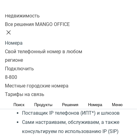
Колл-центр
Подключить
Недвижимость
Все решения MANGO OFFICE
MANGO OFFICE представляет решение, с помощью
Номера
которого телефонизация бизнеса «под ключ»
Свой телефонный номер в любом
займет буквально 15 минут. Это стало
регионе
возможным потому, что мы:
Подключить
Провайдер облачных сервисов
8-800
Оператор связи
Местные городские номера
Тарифы на связь
Разработчик программного обеспечения,
в том числе телефонных систем
Поиск
Продукты
Решения
Номера
Меню
Поставщик IP телефонов (ИПТ*) и шлюзов
Сами настраиваем, обслуживаем, а также
консультируем по использованию IP (SIP)