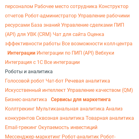
персоналом
Рабочее место сотрудника
Конструктор
отчетов
Робот-администратор
Управление рабочими
ресурсами
База знаний
Управление сделками
ПИП
(API) для УВК (CRM)
Чат для сайта
Оценка
эффективности работы
Все возможности колл-центра
Интеграции по ПИП (API)
Вебхуки
Интеграции
Интеграция с 1С
Все интеграции
Роботы и аналитика
Голосовой робот
Чат-бот
Речевая аналитика
Искусственный интеллект
Управление качеством (QM)
Бизнес-аналитика
Сервисы для маркетинга
Коллтрекинг
Мультиканальная аналитика
Анализ
конкурентов
Сквозная аналитика
Товарная аналитика
Email-трекинг
Окупаемость инвестиций
Мессенджер‑маркетинг
Робот-аналитик
Робот-