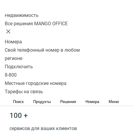
Бесплатное обучение
Колл-центр
Недвижимость
Маркетинговая поддержка
Все решения MANGO OFFICE
Войти в партнерский кабинет
Стать партнером
Номера
Свой телефонный номер в любом
> 50 млн
регионе
Подключить
заработали наши партнеры за 2025 год
8-800
Местные городские номера
3 500 +
Тарифы на связь
партнеров уже с нами
Поиск
Продукты
Решения
Номера
Меню
100 +
сервисов для ваших клиентов