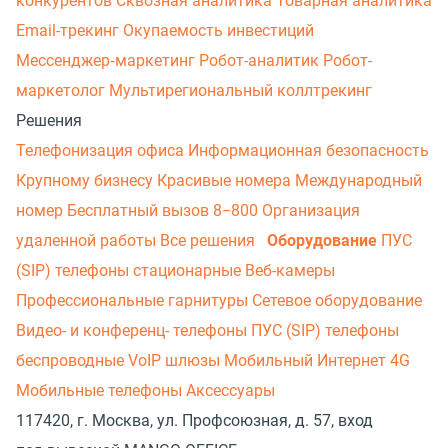
конкурентов
Сквозная аналитика
Товарная аналитика
Email-трекинг
Окупаемость инвестиций
Мессенджер‑маркетинг
Робот-аналитик
Робот-
маркетолог
Мультирегиональный коллтрекинг
Решения
Телефонизация офиса
Информационная безопасность
Крупному бизнесу
Красивые номера
Международный
номер
Бесплатный вызов 8−800
Организация
удаленной работы
Все решения
Оборудование
ПУС
(SIP) телефоны стационарные
Веб-камеры
Профессиональные гарнитуры
Сетевое оборудование
Видео- и конференц- телефоны
ПУС (SIP) телефоны
беспроводные
VoIP шлюзы
Мобильный Интернет 4G
Мобильные телефоны
Аксессуары
117420, г. Москва, ул. Профсоюзная, д. 57, вход